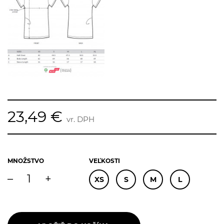
23,49 €
vr. DPH
MNOŽSTVO
VEĽKOSTI
–
+